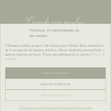
Conecta con nosotros
Gestionar el consentimiento de
las cookies
CONTACTO GENERAL
CONTACTO BODAS
Utilizamos cookies propias y de terceros para obtener datos estadísticos
de la navegación de nuestros usuarios, ofrecer marketing personalizado y
mejorar nuestros servicios. Tienes más información en nuestra
Política de
Cookies
.
ACEPTAR COOKIES
SOLO FUNCIONALES
©MORROCOTUDO ESTUDIO
|
SITE CREDIT
VER PREFERENCIAS
AVISO LEGAL
|
PRIVACIDAD
|
COOKIES
|
CONDICIONES DE VENTA
Política de Cookies
Política de Privacidad
Aviso Legal