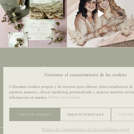
Sueña en grande
Gestionar el consentimiento de las cookies
Utilizamos cookies propias y de terceros para obtener datos estadísticos de
INVITACIONES
nuestros usuarios, ofrecer marketing personalizado y mejorar nuestros servi
LÁMINAS
información en nuestra
Política de Cookies
.
INFANTIL
BRANDING
ACEPTAR COOKIES
SOLO FUNCIONALES
VER PR
Política de Cookies
Política de Privacidad
Aviso Legal
©MORROCOTUDO ESTUDIO
|
SITE CREDIT