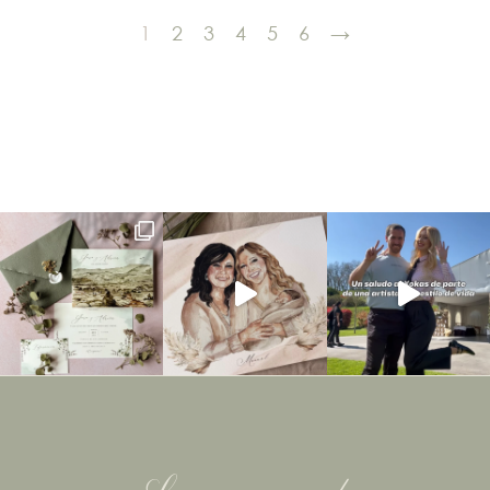
1
2
3
4
5
6
→