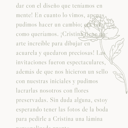
dar con el diseño que teníamos en
mente! En cuanto lo vimos, apenas
pudimos hacer un cambio; era tal y
como queríamos. ¡Cristina tiene un
arte increíble para dibujar en
acuarela y quedaron preciosas! Las
invitaciones fueron espectaculares,
además de que nos hicieron un sello
con nuestras iniciales y pudimos
o
lacrarlas nosotros con flores
preservadas. Sin duda alguna, estoy
esperando tener las fotos de la boda
para pedirle a Cristina una lámina