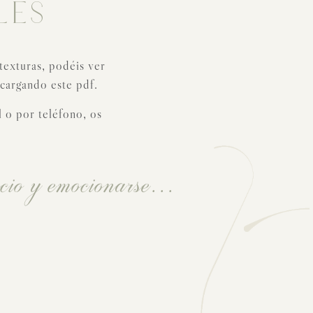
LES
texturas, podéis ver
scargando este pdf.
l o por teléfono, os
cio y emocionarse...