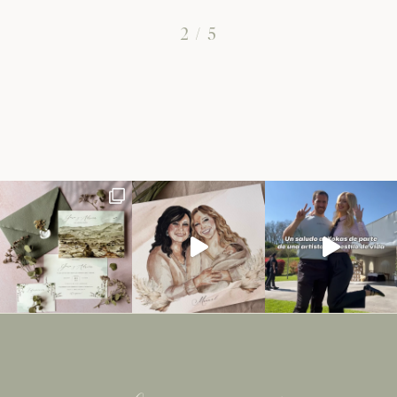
2
/
5