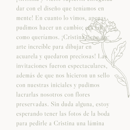
dar con el diseño que teníamos en
mente! En cuanto lo vimos, apenas
pudimos hacer un cambio; era tal y
como queríamos. ¡Cristina tiene un
arte increíble para dibujar en
acuarela y quedaron preciosas! Las
invitaciones fueron espectaculares,
además de que nos hicieron un sello
con nuestras iniciales y pudimos
o
lacrarlas nosotros con flores
preservadas. Sin duda alguna, estoy
esperando tener las fotos de la boda
para pedirle a Cristina una lámina